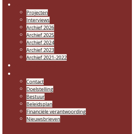
Activiteiten
Projecten
Interviews
Archief 2026
Archief 2025
Archief 2024
Archief 2023
Archief 2021-2022
Vrienden / Doneren
Over ons
Contact
Doelstelling
Bestuur
Beleidsplan
Financiële verantwoording
Nieuwsbrieven