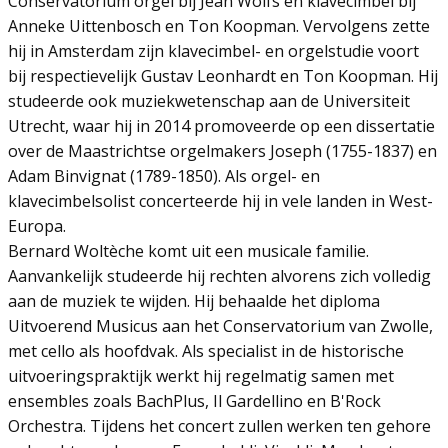
Conservatorium orgel bij Jean Wolfs en klavecimbel bij
Anneke Uittenbosch en Ton Koopman. Vervolgens zette
hij in Amsterdam zijn klavecimbel- en orgelstudie voort
bij respectievelijk Gustav Leonhardt en Ton Koopman. Hij
studeerde ook muziekwetenschap aan de Universiteit
Utrecht, waar hij in 2014 promoveerde op een dissertatie
over de Maastrichtse orgelmakers Joseph (1755-1837) en
Adam Binvignat (1789-1850). Als orgel- en
klavecimbelsolist concerteerde hij in vele landen in West-
Europa.
Bernard Woltèche komt uit een musicale familie.
Aanvankelijk studeerde hij rechten alvorens zich volledig
aan de muziek te wijden. Hij behaalde het diploma
Uitvoerend Musicus aan het Conservatorium van Zwolle,
met cello als hoofdvak. Als specialist in de historische
uitvoeringspraktijk werkt hij regelmatig samen met
ensembles zoals BachPlus, Il Gardellino en B'Rock
Orchestra. Tijdens het concert zullen werken ten gehore