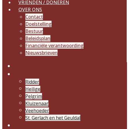
VRIENDEN / DONEREN
OVER ONS
Contact
Doelstelling
Bestuur
Beleidsplan
Financiële verantwoording
Nieuwsbrieven
Home
St. Gerlach
Ridder
Heilige
Pelgrim
Kluizenaar
Veehoeder
St. Gerlach en het Geuldal
Heiligdom