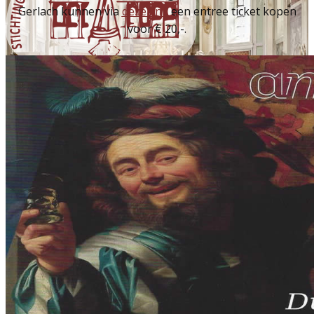
Gerlach kunnen via
deze link
een entree ticket kopen
voor € 20,-.
Archief 2021-2022