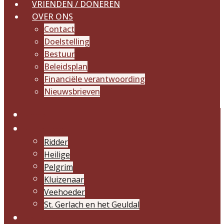
VRIENDEN / DONEREN
OVER ONS
Contact
Doelstelling
Bestuur
Beleidsplan
Financiële verantwoording
Nieuwsbrieven
Home
St. Gerlach
Ridder
Heilige
Pelgrim
Kluizenaar
Veehoeder
St. Gerlach en het Geuldal
Heiligdom