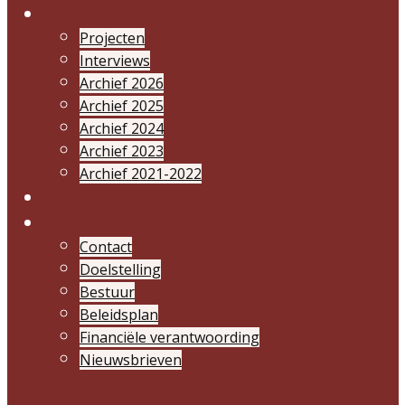
Activiteiten
Projecten
Interviews
Archief 2026
Archief 2025
Archief 2024
Archief 2023
Archief 2021-2022
Vrienden / Doneren
Over ons
Contact
Doelstelling
Bestuur
Beleidsplan
Financiële verantwoording
Nieuwsbrieven