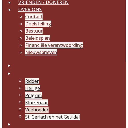
VRIENDEN / DONEREN
OVER ONS
Contact
Doelstelling
Bestuur
Beleidsplan
Financiële verantwoording
Nieuwsbrieven
Home
St. Gerlach
Ridder
Heilige
Pelgrim
Kluizenaar
Veehoeder
St. Gerlach en het Geuldal
Heiligdom