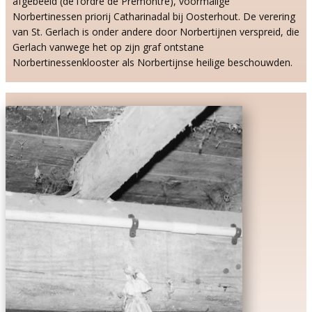
afgebeeld (de l’ordr​e de Premontré), voormalige
Norbertinessen priorij Catharinadal bij Oosterhout. De verering
van St. Gerlach is onder andere door Norbertijnen verspreid, die
Gerlach vanwege het op zijn graf ontstane
Norbertinessenklooster als Norbertijnse heilige beschouwden.