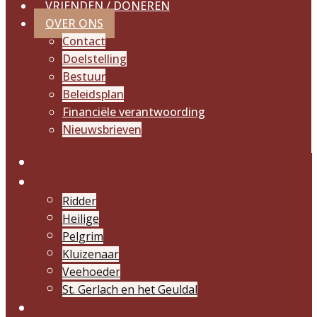
VRIENDEN / DONEREN
OVER ONS
Contact
Doelstelling
Bestuur
Beleidsplan
Financiële verantwoording
Nieuwsbrieven
Home
St. Gerlach
Ridder
Heilige
Pelgrim
Kluizenaar
Veehoeder
St. Gerlach en het Geuldal
Heiligdom