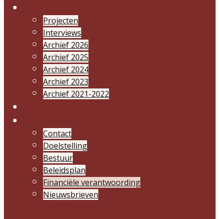
Activiteiten
Projecten
Interviews
Archief 2026
Archief 2025
Archief 2024
Archief 2023
Archief 2021-2022
Vrienden / Doneren
Over ons
Contact
Doelstelling
Bestuur
Beleidsplan
Financiële verantwoording
Nieuwsbrieven