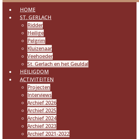
HOME
ST. GERLACH
Ridder
Heilige
Pelgrim
Kluizenaar
Veehoeder
St. Gerlach en het Geuldal
HEILIGDOM
ACTIVITEITEN
Projecten
Interviews
Archief 2026
Archief 2025
Archief 2024
Archief 2023
Archief 2021-2022