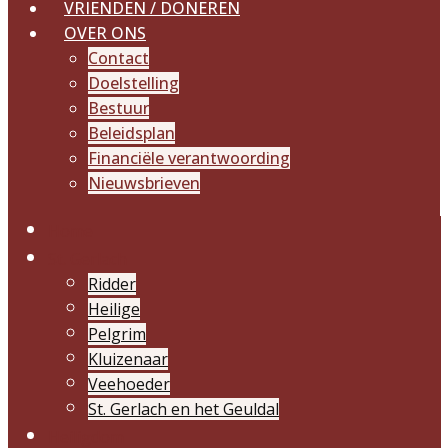
VRIENDEN / DONEREN
OVER ONS
Contact
Doelstelling
Bestuur
Beleidsplan
Financiële verantwoording
Nieuwsbrieven
Home
St. Gerlach
Ridder
Heilige
Pelgrim
Kluizenaar
Veehoeder
St. Gerlach en het Geuldal
Heiligdom