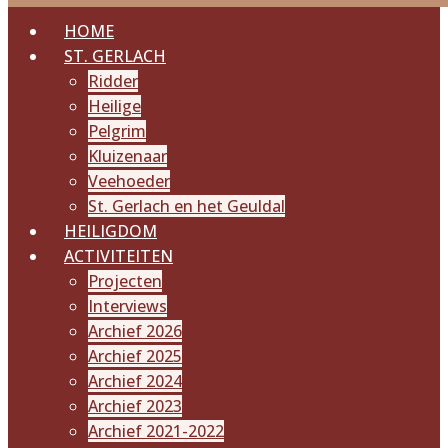
HOME
ST. GERLACH
Ridder
Heilige
Pelgrim
Kluizenaar
Veehoeder
St. Gerlach en het Geuldal
HEILIGDOM
ACTIVITEITEN
Projecten
Interviews
Archief 2026
Archief 2025
Archief 2024
Archief 2023
Archief 2021-2022