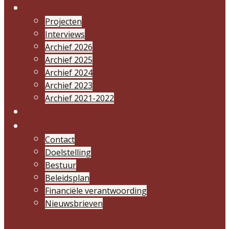
Activiteiten
Projecten
Interviews
Archief 2026
Archief 2025
Archief 2024
Archief 2023
Archief 2021-2022
Vrienden / Doneren
Over ons
Contact
Doelstelling
Bestuur
Beleidsplan
Financiële verantwoording
Nieuwsbrieven